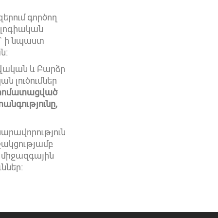
երում գործող
ոլոգիական
ք` ի նպաստ
ն։
վական և Բարձր
ան լուծումներ
վտոմատացված
տանգությունը,
նարավորություն
ջակցությամբ
, միջազգային
ններ։