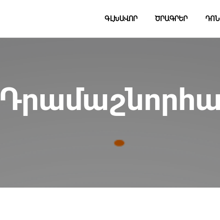
ԳԼԽԱՎՈՐ
ԾՐԱԳՐԵՐ
ԴՈՆ
 Դրամաշնորհա