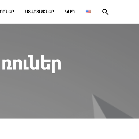
ՈՐՆԵՐ
ՍՏԱՐՏԱՓՆԵՐ
ԿԱՊ
ռուներ